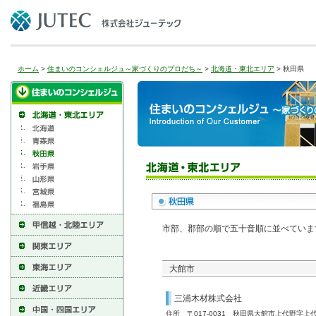
ホーム
>
住まいのコンシェルジュ～家づくりのプロだち～
>
北海道・東北エリア
> 秋田県
市部、郡部の順で五十音順に並べていま
大館市
三浦木材株式会社
住所 〒017-0031 秋田県大館市上代野字上代